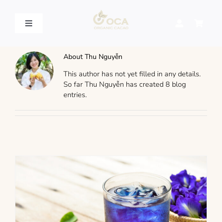
Skip
to
content
Toggle
Navigation
VỀ OCA – OCA STORY
About
Thu Nguyễn
This author has not yet filled in any details.
QUY TRÌNH SẢN XUẤT – PROCESSING
So far Thu Nguyễn has created 8 blog
entries.
SẢN PHẨM – PRODUCT
LIÊN HỆ – CONTACT US