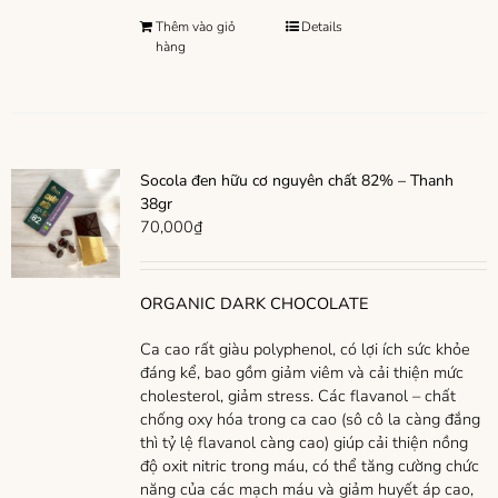
Thêm vào giỏ
Details
hàng
Socola đen hữu cơ nguyên chất 82% – Thanh
38gr
70,000
₫
ORGANIC DARK CHOCOLATE
Ca cao rất giàu polyphenol, có lợi ích sức khỏe
đáng kể, bao gồm giảm viêm và cải thiện mức
cholesterol, giảm stress. Các flavanol – chất
chống oxy hóa trong ca cao (sô cô la càng đắng
thì tỷ lệ flavanol càng cao) giúp cải thiện nồng
độ oxit nitric trong máu, có thể tăng cường chức
năng của các mạch máu và giảm huyết áp cao,