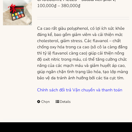
Khoảng
100,000
₫
–
380,000
₫
giá:
từ
100,000₫
Ca cao rất giàu polyphenol, có lợi ích sức khỏe
đến
đáng kể, bao gồm giảm viêm và cải thiện mức
380,000₫
cholesterol, giảm stress. Các flavanol – chất
chống oxy hóa trong ca cao (sô cô la càng đắng
thì tỷ lệ flavanol càng cao) giúp cải thiện nồng
độ oxit nitric trong máu, có thể tăng cường chức
năng của các mạch máu và giảm huyết áp cao,
giúp ngăn chặn tình trạng lão hóa, tạo lớp màng
bảo vệ da tránh ảnh hưởng bởi các tia cực tím.
Chính sách đổi trả
Vận chuyển và thanh toán
Sản
Chọn
Details
phẩm
này
có
nhiều