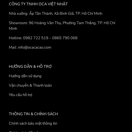
biến
CÔNG TY TNHH OCA VIỆT NHẬT
thể.
Các
Nhà xưởng: Ấp Tân Thành, Xã Bình Giã, TP. Hồ Chí Minh
tùy
Showroom: 96 Hoàng Văn Thụ, Phường Tam Thắng, TP. Hồ Chí
chọn
Minh
có
thể
Hotline: 0982 722 519 – 0865 790 068
được
Mail: info@ocacacao.com
chọn
trên
trang
HƯỚNG DẪN & HỖ TRỢ
sản
phẩm
Hướng dẫn sử dụng
Vận chuyển & Thanh toán
Yêu cầu hỗ trợ
THÔNG TIN & CHÍNH SÁCH
Chính sách bảo mật thông tin