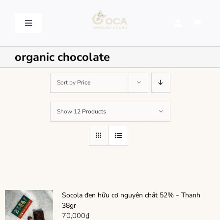
Skip
to
content
Toggle
Navigation
VỀ OCA – OCA STORY
organic chocolate
QUY TRÌNH SẢN XUẤT – PROCESSING
Sort by
Price
Show
12 Products
SẢN PHẨM – PRODUCT
LIÊN HỆ – CONTACT US
Socola đen hữu cơ nguyên chất 52% – Thanh
38gr
70,000
₫