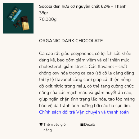
Socola đen hữu cơ nguyên chất 62% – Thanh
38gr
70,000
₫
ORGANIC DARK CHOCOLATE
Ca cao rất giàu polyphenol, có lợi ích sức khỏe
đáng kể, bao gồm giảm viêm và cải thiện mức
cholesterol, giảm stress. Các flavanol – chất
chống oxy hóa trong ca cao (sô cô la càng đắng
thì tỷ lệ flavanol càng cao) giúp cải thiện nồng
độ oxit nitric trong máu, có thể tăng cường chức
năng của các mạch máu và giảm huyết áp cao,
giúp ngăn chặn tình trạng lão hóa, tạo lớp màng
bảo vệ da tránh ảnh hưởng bởi các tia cực tím.
Chính sách đổi trả
Vận chuyển và thanh toán
Thêm vào giỏ
Details
hàng