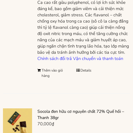
Ca cao rất giàu polyphenol, có lợi ích sức khỏe
đáng kể, bao gồm giảm viêm và cải thiện mức
cholesterol, giảm stress. Các flavanol – chất
chống oxy hóa trong ca cao (sô cô la càng đắng
thì tỷ lệ flavanol càng cao) giúp cải thiện nồng
độ oxit nitric trong máu, có thể tăng cường chức
năng của các mạch máu và giảm huyết áp cao,
giúp ngăn chặn tình trạng lão hóa, tạo lớp màng
bảo vệ da tránh ảnh hưởng bởi các tia cực tím.
Chính sách đổi trả
Vận chuyển và thanh toán
Thêm vào giỏ
Details
hàng
Socola đen hữu cơ nguyên chất 72% Quế hồi –
Thanh 38gr
70,000
₫