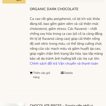
ORGANIC DARK CHOCOLATE
Ca cao rất giàu polyphenol, có lợi ích sức khỏe
đáng kể, bao gồm giảm viêm và cải thiện mức
cholesterol, giảm stress. Các flavanol – chất
chống oxy hóa trong ca cao (sô cô la càng đắng
thì tỷ lệ flavanol càng cao) giúp cải thiện nồng
độ oxit nitric trong máu, có thể tăng cường chức
năng của các mạch máu và giảm huyết áp cao,
giúp ngăn chặn tình trạng lão hóa, tạo lớp màng
bảo vệ da tránh ảnh hưởng bởi các tia cực tím.
Chính sách đổi trả
Vận chuyển và thanh toán
Thêm vào giỏ
Details
hàng
CHOCOLATE PIECES – Socola viên phối vị