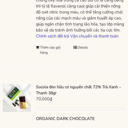
chống oxy hóa trong ca cao (sô cô la càng đắng
thì tỷ lệ flavanol càng cao) giúp cải thiện nồng
độ oxit nitric trong máu, có thể tăng cường chức
năng của các mạch máu và giảm huyết áp cao,
giúp ngăn chặn tình trạng lão hóa, tạo lớp màng
bảo vệ da tránh ảnh hưởng bởi các tia cực tím.
Chính sách đổi trả
Vận chuyển và thanh toán
Thêm vào giỏ
Details
hàng
Socola đen hữu cơ nguyên chất 72% Trà Xanh –
Thanh 38gr
70,000
₫
ORGANIC DARK CHOCOLATE