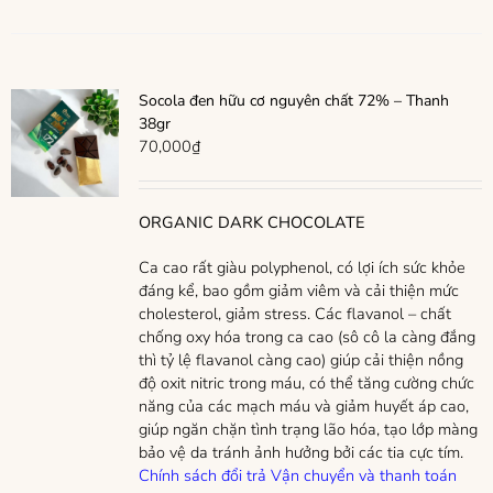
Socola đen hữu cơ nguyên chất 72% – Thanh
38gr
70,000
₫
ORGANIC DARK CHOCOLATE
Ca cao rất giàu polyphenol, có lợi ích sức khỏe
đáng kể, bao gồm giảm viêm và cải thiện mức
cholesterol, giảm stress. Các flavanol – chất
chống oxy hóa trong ca cao (sô cô la càng đắng
thì tỷ lệ flavanol càng cao) giúp cải thiện nồng
độ oxit nitric trong máu, có thể tăng cường chức
năng của các mạch máu và giảm huyết áp cao,
giúp ngăn chặn tình trạng lão hóa, tạo lớp màng
bảo vệ da tránh ảnh hưởng bởi các tia cực tím.
Chính sách đổi trả
Vận chuyển và thanh toán