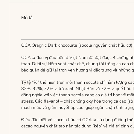
Mô tả
OCA Oragnic Dark chocolate (socola nguyên chất hữu cơ) 
OCA là đơn vị đầu tiên ở Việt Nam đã đạt được 4 chứng 
toàn. Dưới sự kiểm soát chặt chẽ, chúng tôi trồng ca cao 
bảo quản để giữ lại trọn vẹn hương vị đặc trưng và những gi
Tỷ lệ “%” thể hiện trên mỗi thanh socola chỉ hàm lượng ca
82%, 92%, 72% vị trà xanh Nhật Bản và 72% vị quế hồi. Tù
đồng nghĩa với việc thanh socola càng có giá trị hơn về mặ
stress. Các flavanol – chất chống oxy hóa trong ca cao (sô 
mạch máu và giảm huyết áp cao, giúp ngăn chặn tình trạng 
Điều đặc biệt với socola hữu cơ OCA là sử dụng đường thố
cacao nguyên chất tạo nên tác dụng “kép” về giá trị dinh d