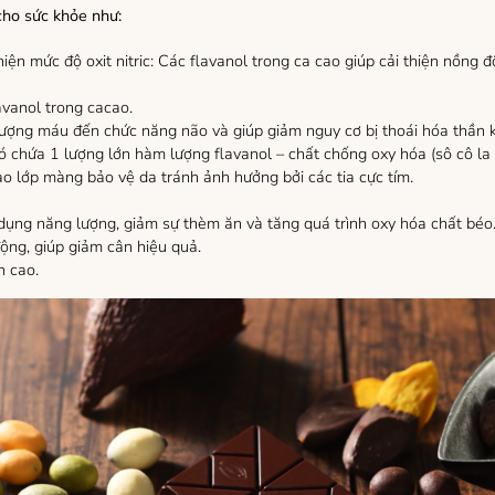
ho sức khỏe như:
ện mức độ oxit nitric: Các flavanol trong ca cao giúp cải thiện nồng đ
avanol trong cacao.
 lượng máu đến chức năng não và giúp giảm nguy cơ bị thoái hóa thần 
hứa 1 lượng lớn hàm lượng flavanol – chất chống oxy hóa (sô cô la cà
ạo lớp màng bảo vệ da tránh ảnh hưởng bởi các tia cực tím.
dụng năng lượng, giảm sự thèm ăn và tăng quá trình oxy hóa chất béo.
ộng, giúp giảm cân hiệu quả.
n cao.