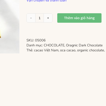
Vận chuyển và thanh toán
Thêm vào giỏ hàng
Socola
đen
hữu
cơ
nguyên
SKU:
05006
chất
Danh mục:
CHOCOLATE
,
Oragnic Dark Chocolate
72%
Thẻ:
cacao Việt Nam
,
oca cacao
,
organic chocolate
,
Trà
Xanh
-
Thanh
38gr
số
lượng