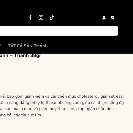
S
TẤT CẢ SẢN PHẨM
Xanh – Thanh 38gr
 kể, bao gồm giảm viêm và cải thiện mức cholesterol, giảm stress.
ô la càng đắng thì tỷ lệ flavanol càng cao) giúp cải thiện nồng độ
 của các mạch máu và giảm huyết áp cao, giúp ngăn chặn tình
g bởi các tia cực tím.