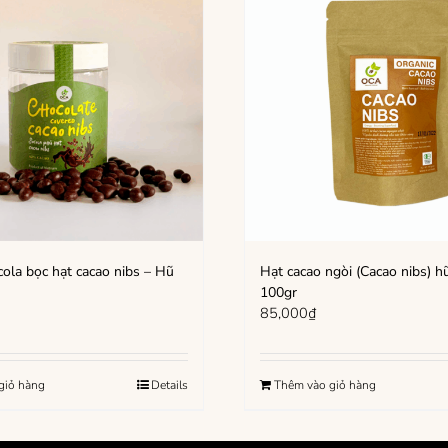
ola bọc hạt cacao nibs – Hũ
Hạt cacao ngòi (Cacao nibs) hữ
100gr
85,000
₫
giỏ hàng
Details
Thêm vào giỏ hàng