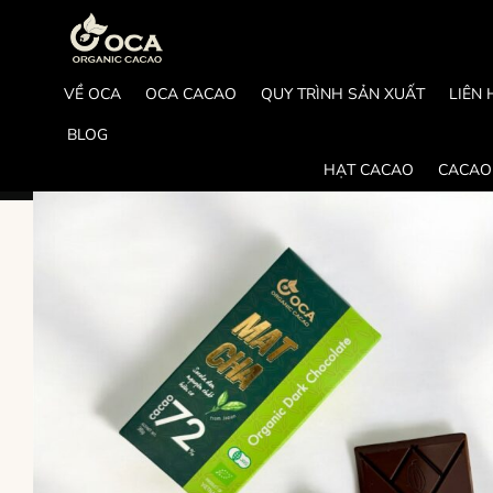
Skip
to
content
VỀ OCA
OCA CACAO
QUY TRÌNH SẢN XUẤT
LIÊN 
BLOG
HẠT CACAO
CACAO