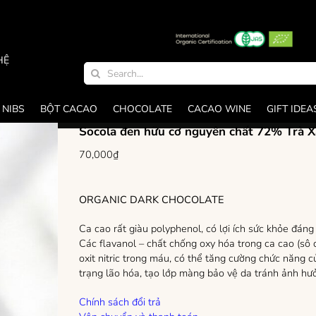
HỆ
Search
for:
 NIBS
BỘT CACAO
CHOCOLATE
CACAO WINE
GIFT IDEA
Socola đen hữu cơ nguyên chất 72% Trà 
70,000
₫
ORGANIC DARK CHOCOLATE
Ca cao rất giàu polyphenol, có lợi ích sức khỏe đáng
Các flavanol – chất chống oxy hóa trong ca cao (sô c
oxit nitric trong máu, có thể tăng cường chức năng
trạng lão hóa, tạo lớp màng bảo vệ da tránh ảnh hưởn
Chính sách đổi trả