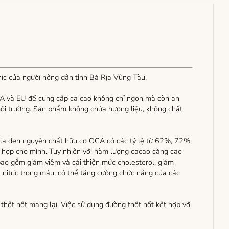
ic của người nông dân tỉnh Bà Rịa Vũng Tàu.
A và EU để cung cấp ca cao không chỉ ngon mà còn an
 môi trường. Sản phẩm không chứa hương liệu, không chất
ocola đen nguyên chất hữu cơ OCA có các tỷ lệ từ 62%, 72%,
ù hợp cho mình. Tuy nhiên với hàm lượng cacao càng cao
 bao gồm giảm viêm và cải thiện mức cholesterol, giảm
it nitric trong máu, có thể tăng cường chức năng của các
hốt nốt mang lại. Việc sử dụng đường thốt nốt kết hợp với