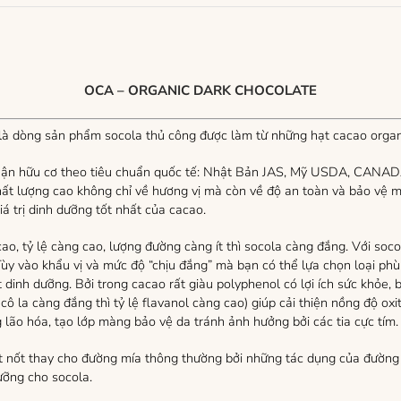
OCA – ORGANIC DARK CHOCOLATE
là dòng sản phẩm socola thủ công được làm từ những hạt cacao organ
nhận hữu cơ theo tiêu chuẩn quốc tế: Nhật Bản JAS, Mỹ USDA, CANAD
chất lượng cao không chỉ về hương vị mà còn về độ an toàn và bảo vệ
á trị dinh dưỡng tốt nhất của cacao.
cao, tỷ lệ càng cao, lượng đường càng ít thì socola càng đắng. Với s
y vào khẩu vị và mức độ “chịu đắng” mà bạn có thể lựa chọn loại ph
t dinh dưỡng. Bởi trong cacao rất giàu polyphenol có lợi ích sức khỏe,
cô la càng đắng thì tỷ lệ flavanol càng cao) giúp cải thiện nồng độ ox
lão hóa, tạo lớp màng bảo vệ da tránh ảnh hưởng bởi các tia cực tím.
t nốt thay cho đường mía thông thường bởi những tác dụng của đường t
ưỡng cho socola.