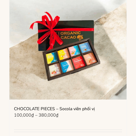
CHOCOLATE PIECES – Socola viên phối vị
Khoảng
100,000
₫
–
380,000
₫
giá:
từ
100,000₫