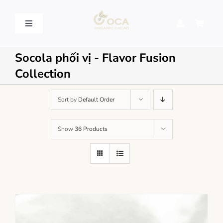
Skip
to
content
Toggle
Navigation
VỀ OCA – OCA STORY
Socola phối vị - Flavor Fusion
Collection
QUY TRÌNH SẢN XUẤT – PROCESSING
Sort by
Default Order
SẢN PHẨM – PRODUCT
Show
36 Products
LIÊN HỆ – CONTACT US