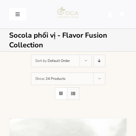
Skip
to
content
Toggle
Navigation
VỀ OCA – OCA STORY
Socola phối vị - Flavor Fusion
Collection
QUY TRÌNH SẢN XUẤT – PROCESSING
Sort by
Default Order
SẢN PHẨM – PRODUCT
Show
24 Products
LIÊN HỆ – CONTACT US