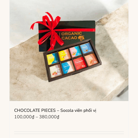
CHOCOLATE PIECES – Socola viên phối vị
Khoảng
100,000
₫
–
380,000
₫
giá:
từ
100,000₫