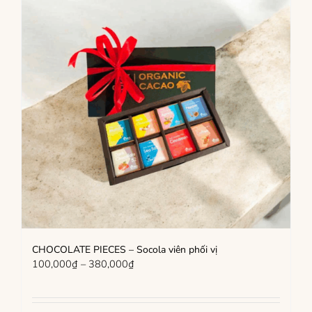
CHOCOLATE PIECES – Socola viên phối vị
Khoảng
100,000
₫
–
380,000
₫
giá:
từ
100,000₫