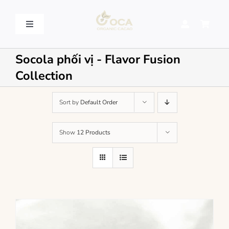
Skip
to
content
Toggle
Navigation
VỀ OCA – OCA STORY
Socola phối vị - Flavor Fusion
Collection
QUY TRÌNH SẢN XUẤT – PROCESSING
Sort by
Default Order
SẢN PHẨM – PRODUCT
Show
12 Products
LIÊN HỆ – CONTACT US