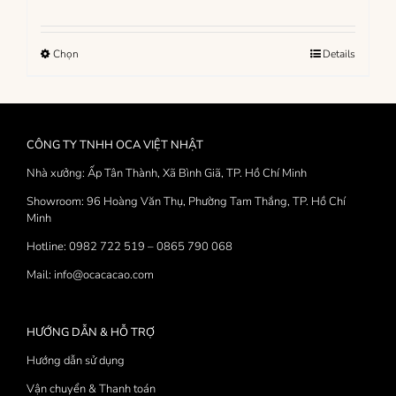
giá:
từ
100,000₫
Sản
Chọn
Details
đến
phẩm
380,000₫
này
có
nhiều
CÔNG TY TNHH OCA VIỆT NHẬT
biến
thể.
Nhà xưởng: Ấp Tân Thành, Xã Bình Giã, TP. Hồ Chí Minh
Các
Showroom: 96 Hoàng Văn Thụ, Phường Tam Thắng, TP. Hồ Chí
tùy
Minh
chọn
có
Hotline: 0982 722 519 – 0865 790 068
thể
Mail: info@ocacacao.com
được
chọn
trên
trang
HƯỚNG DẪN & HỖ TRỢ
sản
Hướng dẫn sử dụng
phẩm
Vận chuyển & Thanh toán