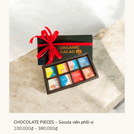
CHOCOLATE PIECES – Socola viên phối vị
Khoảng
100,000
₫
–
380,000
₫