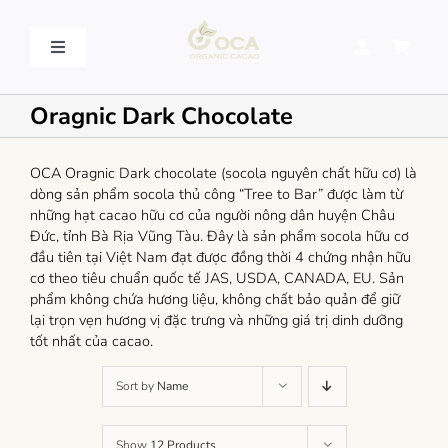
Skip
to
content
Toggle
Navigation
VỀ OCA – OCA STORY
Oragnic Dark Chocolate
QUY TRÌNH SẢN XUẤT – PROCESSING
OCA Oragnic Dark chocolate (socola nguyên chất hữu cơ) là
dòng sản phẩm socola thủ công “Tree to Bar” được làm từ
những hạt cacao hữu cơ của người nông dân huyện Châu
SẢN PHẨM – PRODUCT
Đức, tỉnh Bà Rịa Vũng Tàu. Đây là sản phẩm socola hữu cơ
đầu tiên tại Việt Nam đạt được đồng thời 4 chứng nhận hữu
cơ theo tiêu chuẩn quốc tế JAS, USDA, CANADA, EU. Sản
LIÊN HỆ – CONTACT US
phẩm không chứa hương liệu, không chất bảo quản để giữ
lại trọn vẹn hương vị đặc trưng và những giá trị dinh dưỡng
tốt nhất của cacao.
Sort by
Name
Show
12 Products