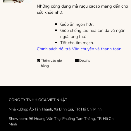
Những công dụng mà rượu cacao mang đến cho
sức khỏe như:
Giúp ăn ngon hơn.
Giúp chống lão hóa làn da và ngăn
ngừa ung thư.
Tốt cho tim mạch.
Chính sách đổi trả
Vận chuyển và thanh toán
Thêm vào giỏ
Details
hàng
CÔNG TY TNHH OCA VIỆT NHẬT
Nhà xưởng: Ấp Tân Thành, Xã Bình Giã, TP. Hồ Chí Minh
Showroom: 96 Hoàng Văn Thụ, Phường Tam Thắng, TP. Hồ Chí
Minh