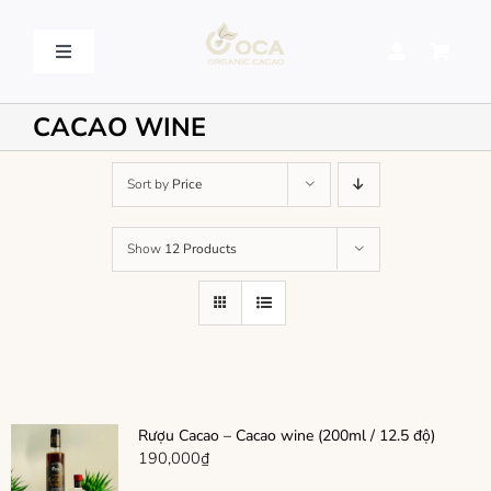
Skip
to
content
Toggle
Navigation
VỀ OCA – OCA STORY
CACAO WINE
QUY TRÌNH SẢN XUẤT – PROCESSING
Sort by
Price
Show
12 Products
SẢN PHẨM – PRODUCT
LIÊN HỆ – CONTACT US
Rượu Cacao – Cacao wine (200ml / 12.5 độ)
190,000
₫