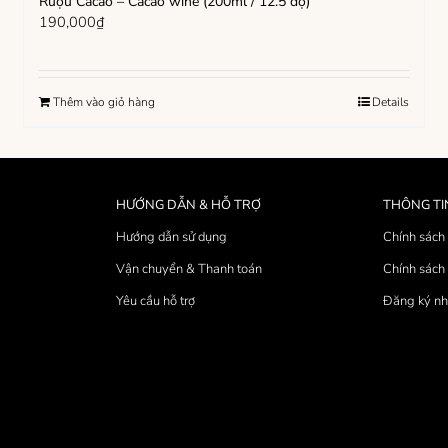
Rượu Cacao – Cacao wine (200ml / 12.5 độ)
190,000
₫
Thêm vào giỏ hàng
Details
HƯỚNG DẪN & HỖ TRỢ
THÔNG TI
Hướng dẫn sử dụng
Chính sách 
Vận chuyển & Thanh toán
Chính sách 
Yêu cầu hỗ trợ
Đăng ký nh