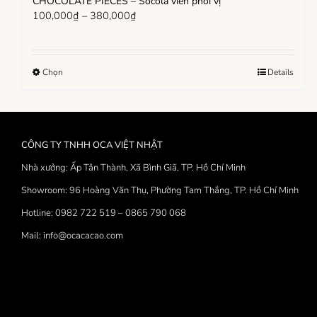
CHOCOLATE PIECES – Socola viên phối vị
Khoảng
100,000
₫
–
380,000
₫
giá:
từ
100,000₫
Sản
Chọn
Details
đến
phẩm
380,000₫
này
có
nhiều
CÔNG TY TNHH OCA VIỆT NHẬT
biến
thể.
Nhà xưởng: Ấp Tân Thành, Xã Bình Giã, TP. Hồ Chí Minh
Các
Showroom: 96 Hoàng Văn Thụ, Phường Tam Thắng, TP. Hồ Chí Minh
tùy
chọn
Hotline: 0982 722 519 – 0865 790 068
có
thể
Mail: info@ocacacao.com
được
chọn
trên
trang
sản