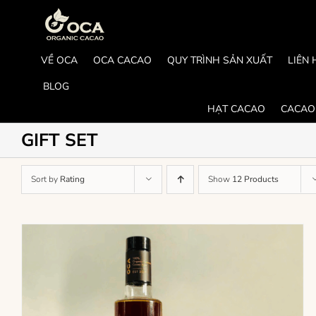
Skip
to
content
VỀ OCA
OCA CACAO
QUY TRÌNH SẢN XUẤT
LIÊN 
BLOG
HẠT CACAO
CACAO
GIFT SET
Sort by
Rating
Show
12 Products