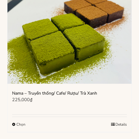
Nama – Truyền thống/ Cafe/ Rượu/ Trà Xanh
225,000
₫
Sản
Chọn
Details
phẩm
này