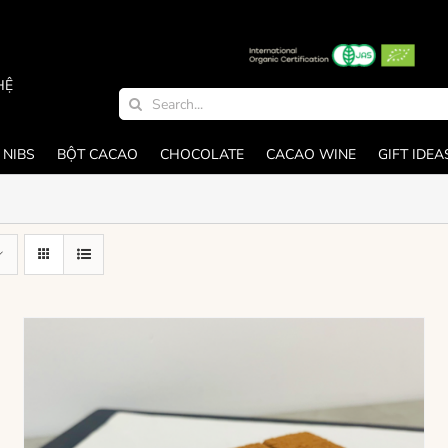
HỆ
Search
for:
 NIBS
BỘT CACAO
CHOCOLATE
CACAO WINE
GIFT IDEA