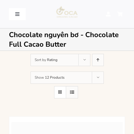
Skip
to
content
Toggle
Navigation
VỀ OCA – OCA STORY
Chocolate nguyên bơ - Chocolate
Full Cacao Butter
QUY TRÌNH SẢN XUẤT – PROCESSING
Sort by
Rating
SẢN PHẨM – PRODUCT
Show
12 Products
LIÊN HỆ – CONTACT US