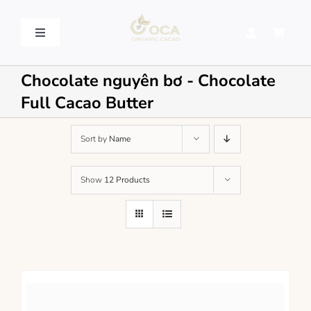
Skip
to
content
Toggle
Navigation
VỀ OCA – OCA STORY
Chocolate nguyên bơ - Chocolate
Full Cacao Butter
QUY TRÌNH SẢN XUẤT – PROCESSING
Sort by
Name
SẢN PHẨM – PRODUCT
Show
12 Products
LIÊN HỆ – CONTACT US