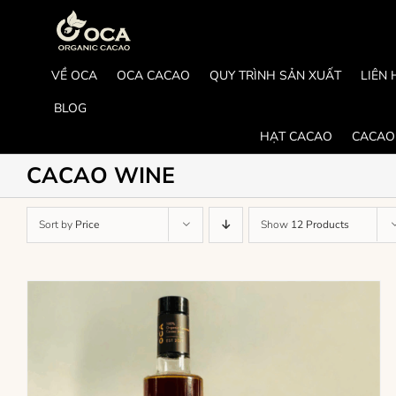
Skip
to
content
VỀ OCA
OCA CACAO
QUY TRÌNH SẢN XUẤT
LIÊN 
BLOG
HẠT CACAO
CACAO
CACAO WINE
Sort by
Price
Show
12 Products