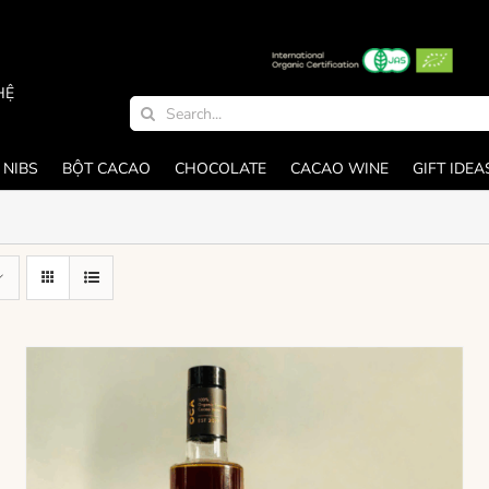
HỆ
Search
for:
 NIBS
BỘT CACAO
CHOCOLATE
CACAO WINE
GIFT IDEA