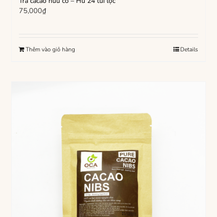
Trà cacao hữu cơ – Hũ 24 túi lọc
75,000
₫
Thêm vào giỏ hàng
Details