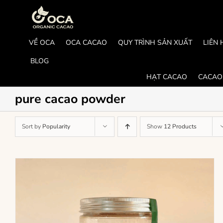
Skip
to
content
VỀ OCA
OCA CACAO
QUY TRÌNH SẢN XUẤT
LIÊN 
BLOG
HẠT CACAO
CACAO
pure cacao powder
Sort by
Popularity
Show
12 Products