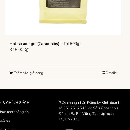
Hạt cacao ngòi (Cacao nibs) – Túi 500gr
345,000
₫
Thêm vào giỏ hàng
Details
N & CHÍNH SÁCH
Giấy chứng nhận Đăng ký Kinh doanh
số 3502512543 do Sở Kế hoạch và
bảo mật thông tin
Đầu tư Bà Rịa Vũng Tàu cấp ngày
15/12/2023
đổi trả