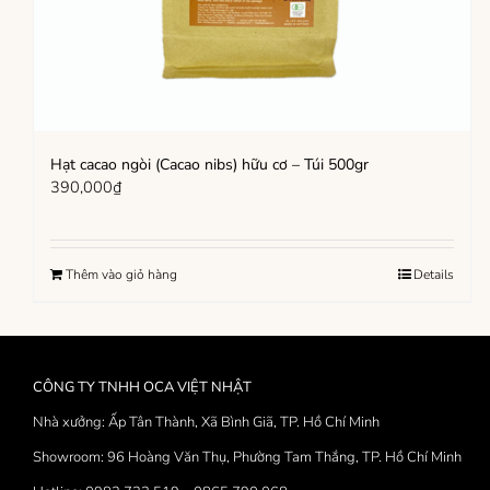
Hạt cacao ngòi (Cacao nibs) hữu cơ – Túi 500gr
390,000
₫
Thêm vào giỏ hàng
Details
CÔNG TY TNHH OCA VIỆT NHẬT
Nhà xưởng: Ấp Tân Thành, Xã Bình Giã, TP. Hồ Chí Minh
Showroom: 96 Hoàng Văn Thụ, Phường Tam Thắng, TP. Hồ Chí Minh