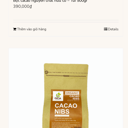
Bột cacao nguyên chất hữu cơ – Túi 500gr
390,000
₫
Thêm vào giỏ hàng
Details