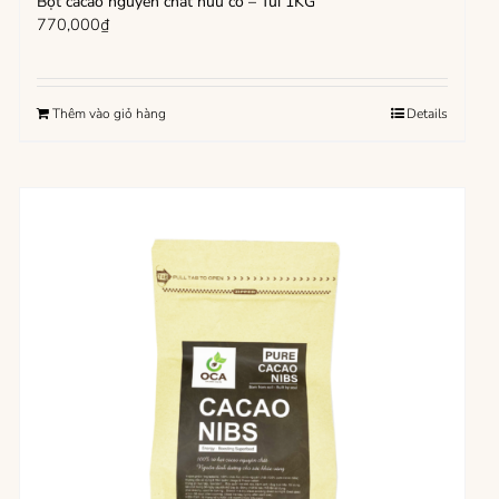
Bột cacao nguyên chất hữu cơ – Túi 1KG
770,000
₫
Thêm vào giỏ hàng
Details