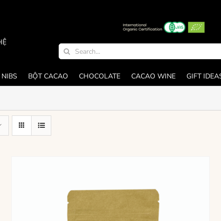
HỆ
Search
for:
 NIBS
BỘT CACAO
CHOCOLATE
CACAO WINE
GIFT IDEA