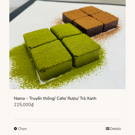
Nama – Truyền thống/ Cafe/ Rượu/ Trà Xanh
225,000
₫
Sản
Chọn
Details