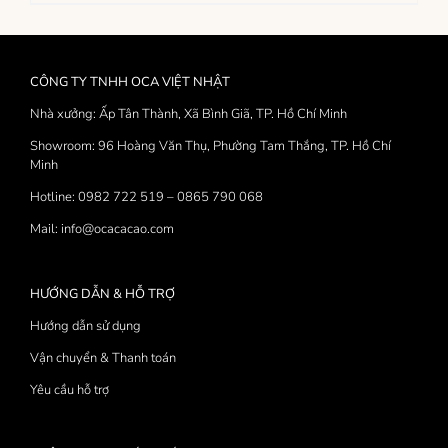
phẩm
này
có
nhiều
CÔNG TY TNHH OCA VIỆT NHẬT
biến
thể.
Nhà xưởng: Ấp Tân Thành, Xã Bình Giã, TP. Hồ Chí Minh
Các
Showroom: 96 Hoàng Văn Thụ, Phường Tam Thắng, TP. Hồ Chí
tùy
Minh
chọn
có
Hotline: 0982 722 519 – 0865 790 068
thể
Mail: info@ocacacao.com
được
chọn
trên
trang
HƯỚNG DẪN & HỖ TRỢ
sản
Hướng dẫn sử dụng
phẩm
Vận chuyển & Thanh toán
Yêu cầu hỗ trợ