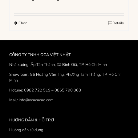
giá:
từ
100,000₫
Sản
Chọn
Details
đến
phẩm
380,000₫
này
có
nhiều
CÔNG TY TNHH OCA VIỆT NHẬT
biến
thể.
Nhà xưởng: Ấp Tân Thành, Xã Bình Giã, TP. Hồ Chí Minh
Các
Showroom: 96 Hoàng Văn Thụ, Phường Tam Thắng, TP. Hồ Chí
tùy
Minh
chọn
có
Hotline: 0982 722 519 – 0865 790 068
thể
Mail: info@ocacacao.com
được
chọn
trên
trang
HƯỚNG DẪN & HỖ TRỢ
sản
Hướng dẫn sử dụng
phẩm