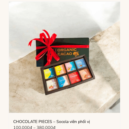
CHOCOLATE PIECES – Socola viên phối vị
Khoảng
100,000
₫
–
380,000
₫