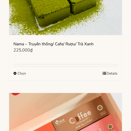
Nama – Truyền thống/ Cafe/ Rượu/ Trà Xanh
225,000
₫
Sản
Chọn
Details
phẩm
này
có
nhiều
biến
thể.
Các
tùy
chọn