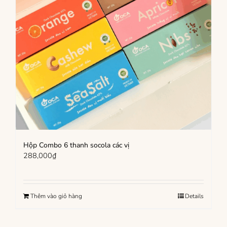
có
thể
được
chọn
trên
trang
sản
phẩm
Hộp Combo 6 thanh socola các vị
288,000
₫
Thêm vào giỏ hàng
Details