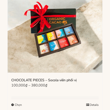
CHOCOLATE PIECES – Socola viên phối vị
Khoảng
100,000
₫
–
380,000
₫
giá:
từ
100,000₫
Sản
Chọn
Details
đến