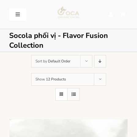
Skip
to
content
Toggle
Navigation
VỀ OCA – OCA STORY
Socola phối vị - Flavor Fusion
Collection
QUY TRÌNH SẢN XUẤT – PROCESSING
Sort by
Default Order
SẢN PHẨM – PRODUCT
Show
12 Products
LIÊN HỆ – CONTACT US