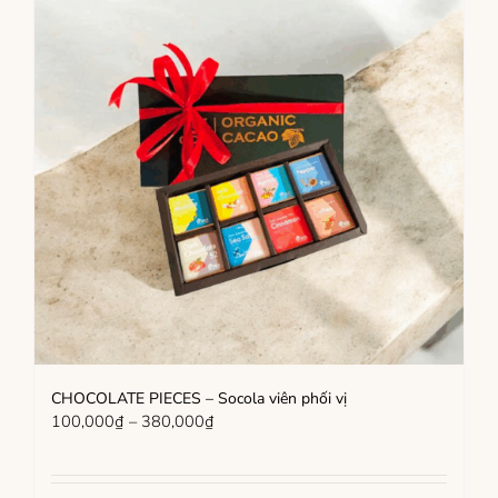
CHOCOLATE PIECES – Socola viên phối vị
Khoảng
100,000
₫
–
380,000
₫
giá:
từ
100,000₫