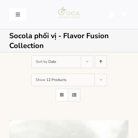
Skip
to
content
Toggle
Navigation
VỀ OCA – OCA STORY
Socola phối vị - Flavor Fusion
Collection
QUY TRÌNH SẢN XUẤT – PROCESSING
Sort by
Date
SẢN PHẨM – PRODUCT
Show
12 Products
LIÊN HỆ – CONTACT US