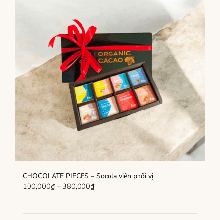
CHOCOLATE PIECES – Socola viên phối vị
Khoảng
100,000
₫
–
380,000
₫
giá:
từ
100,000₫