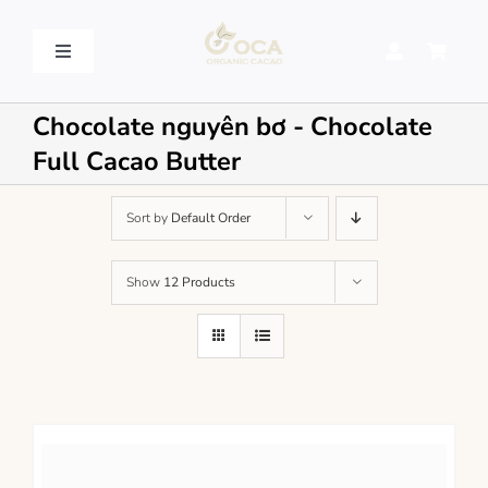
Skip
to
content
Toggle
Navigation
VỀ OCA – OCA STORY
Chocolate nguyên bơ - Chocolate
Full Cacao Butter
QUY TRÌNH SẢN XUẤT – PROCESSING
Sort by
Default Order
SẢN PHẨM – PRODUCT
Show
12 Products
LIÊN HỆ – CONTACT US