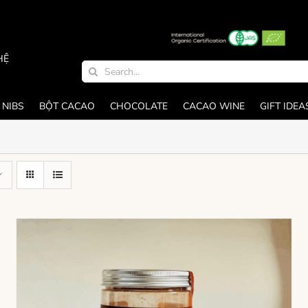
HỆ
Search
for:
 NIBS
BỘT CACAO
CHOCOLATE
CACAO WINE
GIFT IDEA