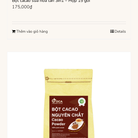
Bột cacao sữa hòa tan 3in1 – Hộp 15 gói
175,000
₫
Thêm vào giỏ hàng
Details