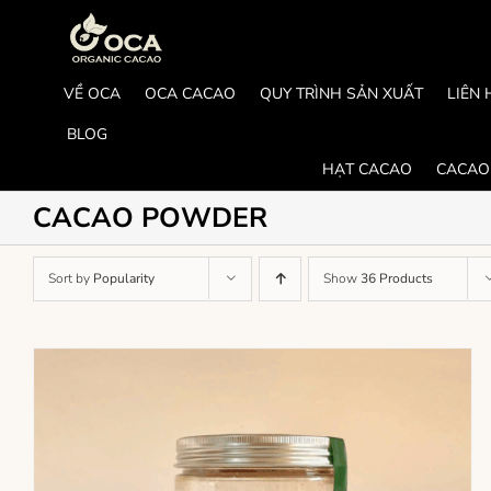
Skip
to
content
VỀ OCA
OCA CACAO
QUY TRÌNH SẢN XUẤT
LIÊN 
BLOG
HẠT CACAO
CACAO
CACAO POWDER
Sort by
Popularity
Show
36 Products