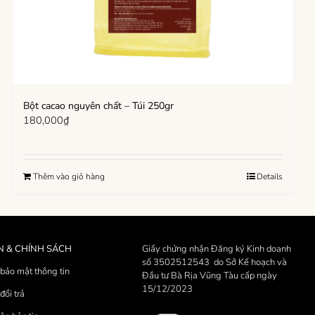
Bột cacao nguyên chất – Túi 250gr
180,000
₫
Thêm vào giỏ hàng
Details
N & CHÍNH SÁCH
Giấy chứng nhận Đăng ký Kinh doanh
số 3502512543 do Sở Kế hoạch và
bảo mật thông tin
Đầu tư Bà Rịa Vũng Tàu cấp ngày
15/12/2023
đổi trả