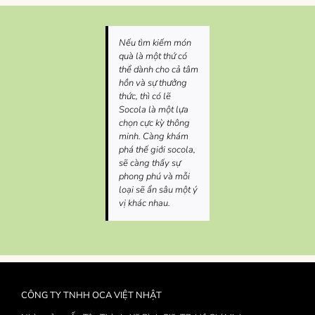
Nếu tìm kiếm món
quà là một thứ có
thể dành cho cả tâm
hồn và sự thưởng
thức, thì có lẽ
Socola là một lựa
chọn cực kỳ thông
minh. Càng khám
phá thế giới socola,
sẽ càng thấy sự
phong phú và mỗi
loại sẽ ẩn sâu một ý
vị khác nhau.
CÔNG TY TNHH OCA VIỆT NHẬT