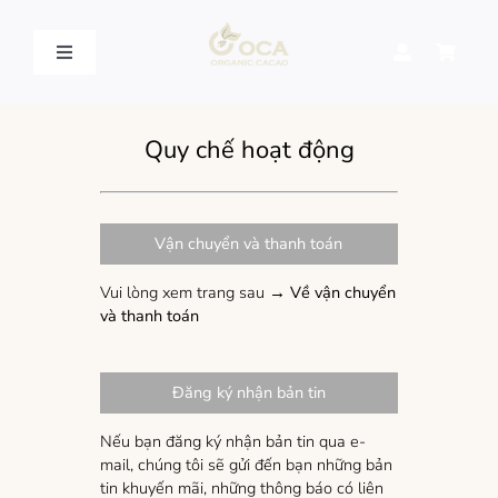
Skip
to
content
Toggle
Navigation
VỀ OCA – OCA STORY
Quy chế hoạt động
QUY TRÌNH SẢN XUẤT – PROCESSING
Vận chuyển và thanh toán
SẢN PHẨM – PRODUCT
Vui lòng xem trang sau →
Về vận chuyển
và thanh toán
LIÊN HỆ – CONTACT US
Đăng ký nhận bản tin
Nếu bạn đăng ký nhận bản tin qua e-
mail, chúng tôi sẽ gửi đến bạn những bản
tin khuyến mãi, những thông báo có liên