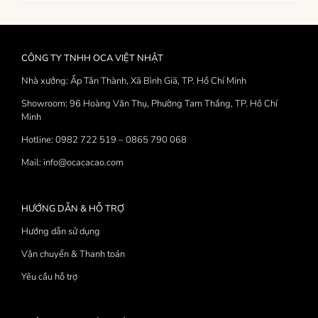
phẩm
này
có
nhiều
CÔNG TY TNHH OCA VIỆT NHẬT
biến
thể.
Nhà xưởng: Ấp Tân Thành, Xã Bình Giã, TP. Hồ Chí Minh
Các
Showroom: 96 Hoàng Văn Thụ, Phường Tam Thắng, TP. Hồ Chí
tùy
Minh
chọn
có
Hotline: 0982 722 519 – 0865 790 068
thể
Mail: info@ocacacao.com
được
chọn
trên
trang
HƯỚNG DẪN & HỖ TRỢ
sản
Hướng dẫn sử dụng
phẩm
Vận chuyển & Thanh toán
Yêu cầu hỗ trợ