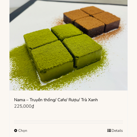
Nama – Truyền thống/ Cafe/ Rượu/ Trà Xanh
225,000
₫
Sản
Chọn
Details