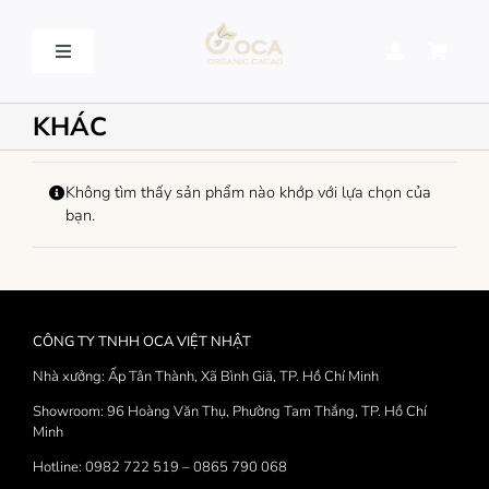
Skip
to
content
Toggle
Navigation
VỀ OCA – OCA STORY
KHÁC
QUY TRÌNH SẢN XUẤT – PROCESSING
Không tìm thấy sản phẩm nào khớp với lựa chọn của
bạn.
SẢN PHẨM – PRODUCT
LIÊN HỆ – CONTACT US
CÔNG TY TNHH OCA VIỆT NHẬT
Nhà xưởng: Ấp Tân Thành, Xã Bình Giã, TP. Hồ Chí Minh
Showroom: 96 Hoàng Văn Thụ, Phường Tam Thắng, TP. Hồ Chí
Minh
Hotline: 0982 722 519 – 0865 790 068