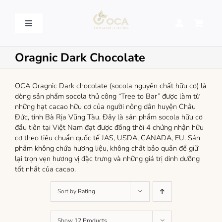
Skip
to
content
Toggle
Navigation
VỀ OCA – OCA STORY
Oragnic Dark Chocolate
QUY TRÌNH SẢN XUẤT – PROCESSING
OCA Oragnic Dark chocolate (socola nguyên chất hữu cơ) là
dòng sản phẩm socola thủ công “Tree to Bar” được làm từ
những hạt cacao hữu cơ của người nông dân huyện Châu
SẢN PHẨM – PRODUCT
Đức, tỉnh Bà Rịa Vũng Tàu. Đây là sản phẩm socola hữu cơ
đầu tiên tại Việt Nam đạt được đồng thời 4 chứng nhận hữu
cơ theo tiêu chuẩn quốc tế JAS, USDA, CANADA, EU. Sản
LIÊN HỆ – CONTACT US
phẩm không chứa hương liệu, không chất bảo quản để giữ
lại trọn vẹn hương vị đặc trưng và những giá trị dinh dưỡng
tốt nhất của cacao.
Sort by
Rating
Show
12 Products