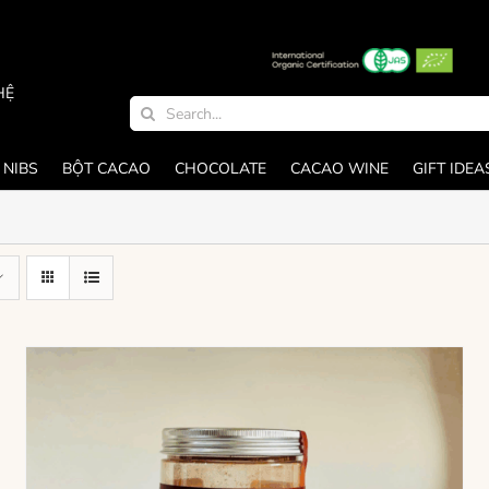
HỆ
Search
for:
 NIBS
BỘT CACAO
CHOCOLATE
CACAO WINE
GIFT IDEA