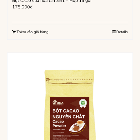
Bột cacao sữa hòa tan 3in1 – Hộp 15 gói
175,000
₫
Thêm vào giỏ hàng
Details