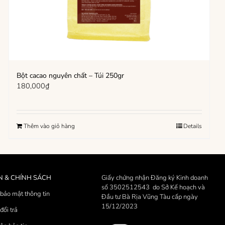
Bột cacao nguyên chất – Túi 250gr
180,000
₫
Thêm vào giỏ hàng
Details
N & CHÍNH SÁCH
Giấy chứng nhận Đăng ký Kinh doanh
số 3502512543 do Sở Kế hoạch và
bảo mật thông tin
Đầu tư Bà Rịa Vũng Tàu cấp ngày
15/12/2023
đổi trả