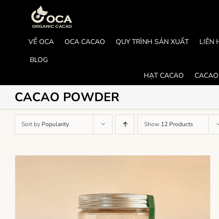
Skip
to
content
VỀ OCA
OCA CACAO
QUY TRÌNH SẢN XUẤT
LIÊN 
BLOG
HẠT CACAO
CACAO
CACAO POWDER
Sort by
Popularity
Show
12 Products