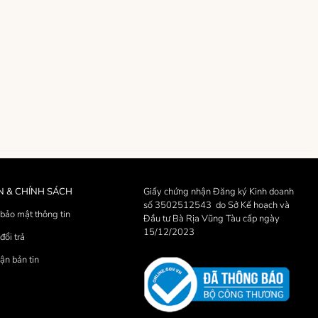
N & CHÍNH SÁCH
Giấy chứng nhận Đăng ký Kinh doanh
số 3502512543 do Sở Kế hoạch và
bảo mật thông tin
Đầu tư Bà Rịa Vũng Tàu cấp ngày
15/12/2023
đổi trả
ận bản tin