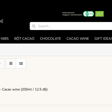
HỆ
Search
for:
 NIBS
BỘT CACAO
CHOCOLATE
CACAO WINE
GIFT IDEA
 Cacao wine (200ml / 12.5 độ)