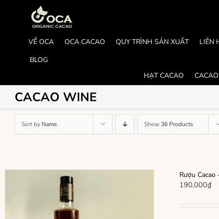
Skip
to
content
VỀ OCA
OCA CACAO
QUY TRÌNH SẢN XUẤT
LIÊN 
BLOG
HẠT CACAO
CACAO
CACAO WINE
Sort by
Name
Show
36 Products
Rượu Cacao –
190,000
₫