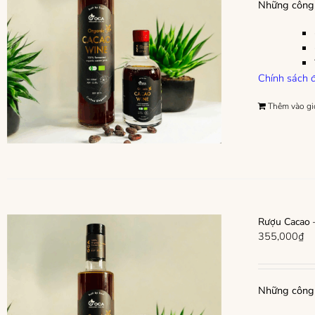
Những công 
Chính sách đ
Thêm vào gi
Rượu Cacao –
355,000
₫
Những công 