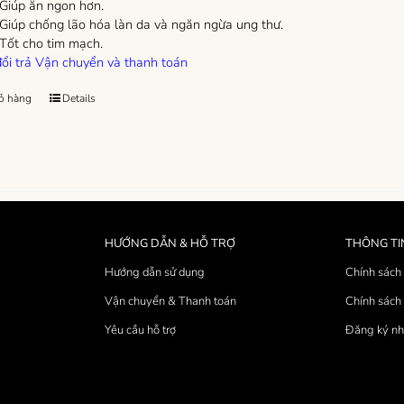
Giúp ăn ngon hơn.
Giúp chống lão hóa làn da và ngăn ngừa ung thư.
Tốt cho tim mạch.
ổi trả
Vận chuyển và thanh toán
ỏ hàng
Details
HƯỚNG DẪN & HỖ TRỢ
THÔNG TI
Hướng dẫn sử dụng
Chính sách 
Vận chuyển & Thanh toán
Chính sách 
Yêu cầu hỗ trợ
Đăng ký nh