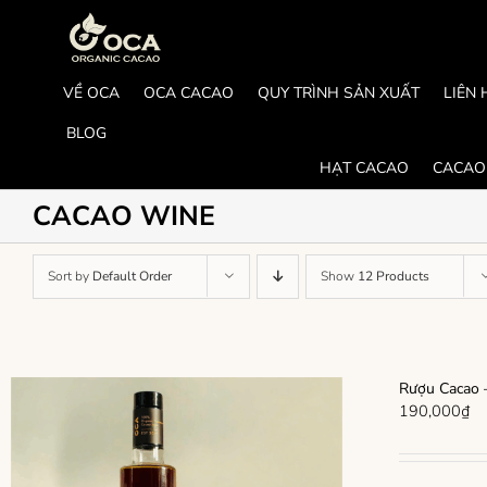
Skip
to
content
VỀ OCA
OCA CACAO
QUY TRÌNH SẢN XUẤT
LIÊN 
BLOG
HẠT CACAO
CACAO
CACAO WINE
Sort by
Default Order
Show
12 Products
Rượu Cacao –
190,000
₫