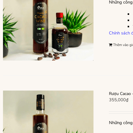
Những công 
Chính sách đ
Thêm vào gi
Rượu Cacao –
355,000
₫
Những công 