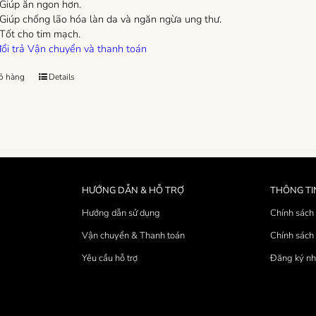
Giúp ăn ngon hơn.
Giúp chống lão hóa làn da và ngăn ngừa ung thư.
Tốt cho tim mạch.
ổi trả
Vận chuyển và thanh toán
ỏ hàng
Details
HƯỚNG DẪN & HỖ TRỢ
THÔNG TI
Hướng dẫn sử dụng
Chính sách 
Vận chuyển & Thanh toán
Chính sách 
Yêu cầu hỗ trợ
Đăng ký nh