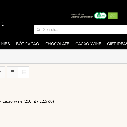
HỆ
Search
for:
 NIBS
BỘT CACAO
CHOCOLATE
CACAO WINE
GIFT IDEA
 Cacao wine (200ml / 12.5 độ)