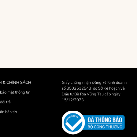
N & CHÍNH SÁCH
Giấy chứng nhận Đăng ký Kinh doanh
số 3502512543 do Sở Kế hoạch và
bảo mật thông tin
Đầu tư Bà Rịa Vũng Tàu cấp ngày
15/12/2023
đổi trả
ận bản tin